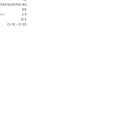
0704-91/10705-80
125
 мм
2.5
31.5
Ст 10 - Ст 20