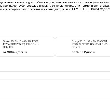
ециальные элементы для трубопроводов, изготовленные из стали и утепленны
ю изоляцию трубопроводов и защиту от теплопотерь. Они применяются в разл
нашем ассортименте представлены отводы стальные ППУ ПЭ ГОСТ 10704-91/107
Отвод 90, Ст 10 — Ст 20 (ГОСТ
Отвод 90, Ст 10 — Ст 20 (ГОСТ
10704-91/10705-80) 108x3,5 - 1 -
10704-91/10705-80) 108x3,5 - 2 -
ППУ ПЭ
ППУ ОЦ
от 9064 ₽/пог. м
от 9783 ₽/пог. м