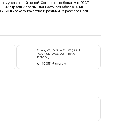
е полиуретановой пеной. Согласно требованиям ГОСТ
ичных отраслях промышленности для обеспечения
05-80 высокого качества и различных размеров для
Отвод 90, Ст 10 — Ст 20 (ГОСТ
10704-91/10705-80) 114x4,0 - 1 -
ППУ ОЦ
от 10051 ₽/пог. м