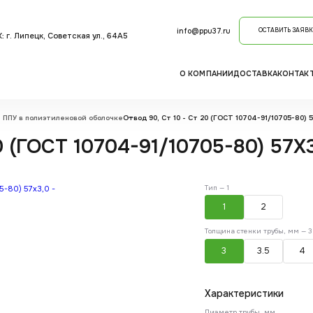
info@ppu37.ru
ОСТАВИТЬ ЗАЯВК
: г. Липецк, Советская ул., 64А5
О КОМПАНИИ
ДОСТАВКА
КОНТАК
 ППУ в полиэтиленовой оболочке
Отвод 90, Ст 10 - Ст 20 (ГОСТ 10704-91/10705-80) 57
 (ГОСТ 10704-91/10705-80) 57Х3
Тип —
1
1
2
Толщина стенки трубы, мм —
3
3
3.5
4
Характеристики
Диаметр трубы, мм