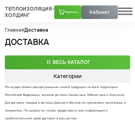
ТЕПЛОИЗОЛЯЦИЯ-
Кабинет
Корзина
ХОЛДИНГ
Главная
Доставка
ДОСТАВКА
ВЕСЬ КАТАЛОГ
Категории
Мы осуществляем распространение нашей продукции по всей территории
Трубы ППУ
Российской Федерации, включая регионы Казахстана, Узбекистана и Киргизии.
Скорлупы ППУ
Для доставки товаров в регионы Дальнего Востока мы применяем контейнеры и
Тройники стальные с шаровым краном воздушника ППУ
полувагоны. По запросу мы готовы предоставить вам информацию о
Скорлупа пенополиуретановая в оцинкованном кожухе
Скорлупа пенополиуретановая с покрытием армофол-армиро­ванной алюминиевой фольгой
Скорлупа пенополиуретановая с покрытием крафт-бумагой
Скорлупа пенополиуретановая с покрытием пергамин
Скорлупа пенополиуретановая с покрытием стеклопластиком
Скорлупа пенополиуретановая с покрытием фольгой
Тройники стальные ППУ
приблизительном сроке доставки в ваш регион.
Тройники ППУ в оцинкованной оболочке с шаровым краном воздушника
Тройники ППУ в полиэтиленовой оболочке с шаровым краном воздушника
Переходы ППУ
Тройники ППУ в полиэтиленовой оболочке