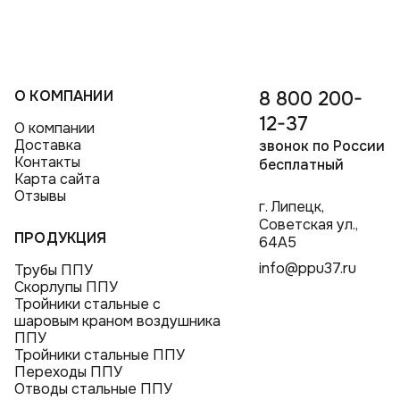
Отводы стальные ППУ
Переходы ППУ в полиэтиленовой оболочке
О КОМПАНИИ
8 800 200-
12-37
О компании
Доставка
звонок по России
Контакты
бесплатный
Карта сайта
Отзывы
г. Липецк,
Советская ул.,
ПРОДУКЦИЯ
64А5
info@ppu37.ru
Трубы ППУ
Скорлупы ППУ
Тройники стальные с
шаровым краном воздушника
ППУ
Тройники стальные ППУ
Переходы ППУ
Отводы стальные ППУ