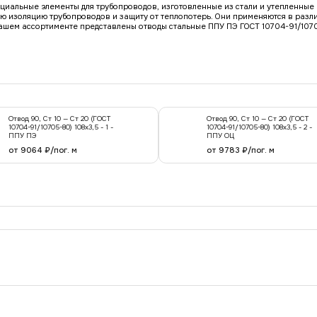
ециальные элементы для трубопроводов, изготовленные из стали и утепленны
ю изоляцию трубопроводов и защиту от теплопотерь. Они применяются в разл
нашем ассортименте представлены отводы стальные ППУ ПЭ ГОСТ 10704-91/107
Отвод 90, Ст 10 — Ст 20 (ГОСТ
Отвод 90, Ст 10 — Ст 20 (ГОСТ
10704-91/10705-80) 108x3,5 - 1 -
10704-91/10705-80) 108x3,5 - 2 -
ППУ ПЭ
ППУ ОЦ
от 9064 ₽/пог. м
от 9783 ₽/пог. м