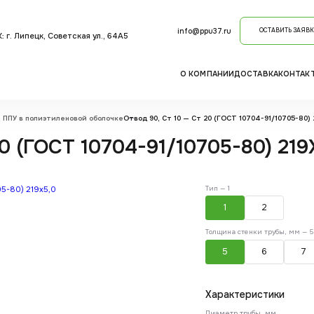
info@ppu37.ru
ОСТАВИТЬ ЗАЯВК
: г. Липецк, Советская ул., 64А5
О КОМПАНИИ
ДОСТАВКА
КОНТАК
 ППУ в полиэтиленовой оболочке
Отвод 90, Ст 10 — Ст 20 (ГОСТ 10704-91/10705-80) 2
0 (ГОСТ 10704-91/10705-80) 219X
Тип —
1
1
2
Толщина стенки трубы, мм —
5
5
6
7
Характеристики
Диаметр трубы, мм