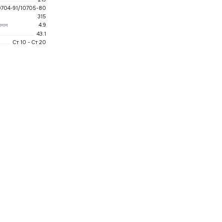
0704-91/10705-80
315
 мм
4.9
43.1
Ст 10 - Ст 20