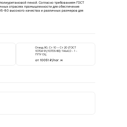
е полиуретановой пеной. Согласно требованиям ГОСТ
ичных отраслях промышленности для обеспечения
05-80 высокого качества и различных размеров для
Отвод 90, Ст 10 — Ст 20 (ГОСТ
10704-91/10705-80) 114x4,0 - 1 -
ППУ ОЦ
от 10051 ₽/пог. м