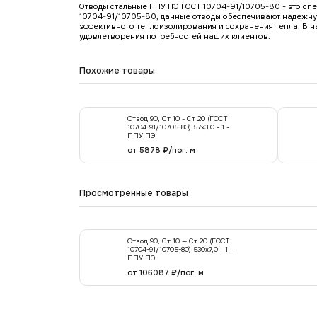
Отводы стальные ППУ ПЭ ГОСТ 10704-91/10705-80 - это сп
10704-91/10705-80, данные отводы обеспечивают надежну
эффективного теплоизолирования и сохранения тепла. В 
удовлетворения потребностей наших клиентов.
Похожие товары
Отвод 90, Ст 10 - Ст 20 (ГОСТ
10704-91/10705-80) 57х3,0 - 1 -
ППУ ПЭ
от 5878 ₽/пог. м
Просмотренные товары
Отвод 90, Ст 10 — Ст 20 (ГОСТ
10704-91/10705-80) 530x7,0 - 1 -
ППУ ПЭ
от 106087 ₽/пог. м