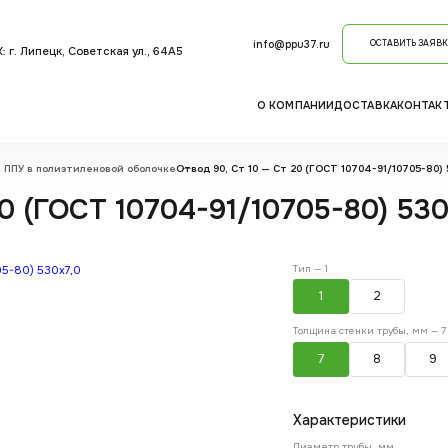
info@ppu37.ru
ОСТАВИТЬ ЗАЯВК
: г. Липецк, Советская ул., 64А5
О КОМПАНИИ
ДОСТАВКА
КОНТАК
 ППУ в полиэтиленовой оболочке
Отвод 90, Ст 10 — Ст 20 (ГОСТ 10704-91/10705-80) 5
0 (ГОСТ 10704-91/10705-80) 530X
Тип —
1
1
2
Толщина стенки трубы, мм —
7
7
8
9
Характеристики
Диаметр трубы, мм