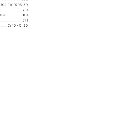
0704-91/10705-80
710
 мм
8.9
81.1
Ст 10 - Ст 20