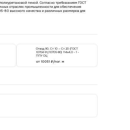
е полиуретановой пеной. Согласно требованиям ГОСТ
ичных отраслях промышленности для обеспечения
05-80 высокого качества и различных размеров для
Отвод 90, Ст 10 — Ст 20 (ГОСТ
10704-91/10705-80) 114x4,0 - 1 -
ППУ ОЦ
от 10051 ₽/пог. м