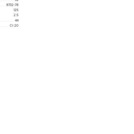
8732-78
125
2.5
44
Ст 20