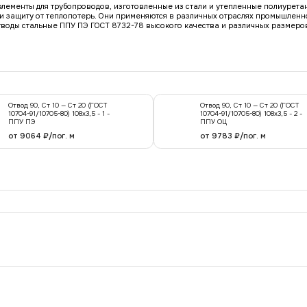
элементы для трубопроводов, изготовленные из стали и утепленные полиурета
 защиту от теплопотерь. Они применяются в различных отраслях промышленн
воды стальные ППУ ПЭ ГОСТ 8732-78 высокого качества и различных размеров
Отвод 90, Ст 10 — Ст 20 (ГОСТ
Отвод 90, Ст 10 — Ст 20 (ГОСТ
10704-91/10705-80) 108x3,5 - 1 -
10704-91/10705-80) 108x3,5 - 2 -
ППУ ПЭ
ППУ ОЦ
от 9064 ₽/пог. м
от 9783 ₽/пог. м