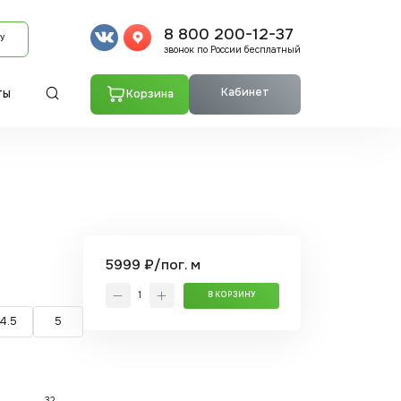
8 800 200-12-37
У
звонок по России бесплатный
Кабинет
Корзина
ТЫ
5999 ₽/пог. м
В КОРЗИНУ
4.5
5
32