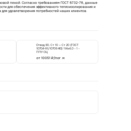
новой пеной. Согласно требованиям ГОСТ 8732-78, данные
ости для обеспечения эффективного теплоизолирования и
 для удовлетворения потребностей наших клиентов.
Отвод 90, Ст 10 — Ст 20 (ГОСТ
10704-91/10705-80) 114x4,0 - 1 -
ППУ ОЦ
от 10051 ₽/пог. м