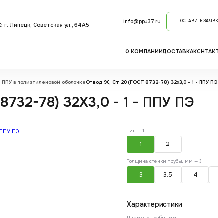
info@ppu37.ru
ОСТАВИТЬ ЗАЯВК
: г. Липецк, Советская ул., 64А5
О КОМПАНИИ
ДОСТАВКА
КОНТАК
 ППУ в полиэтиленовой оболочке
Отвод 90, Ст 20 (ГОСТ 8732-78) 32х3,0 - 1 - ППУ ПЭ
8732-78) 32Х3,0 - 1 - ППУ ПЭ
Тип —
1
1
2
Толщина стенки трубы, мм —
3
3
3.5
4
Характеристики
Диаметр трубы, мм