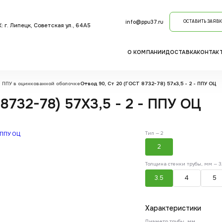
info@ppu37.ru
ОСТАВИТЬ ЗАЯВК
: г. Липецк, Советская ул., 64А5
О КОМПАНИИ
ДОСТАВКА
КОНТАК
 ППУ в оцинкованной оболочке
Отвод 90, Ст 20 (ГОСТ 8732-78) 57x3,5 - 2 - ППУ ОЦ
8732-78) 57X3,5 - 2 - ППУ ОЦ
Тип —
2
2
Толщина стенки трубы, мм —
3
3.5
4
5
Характеристики
Диаметр трубы, мм