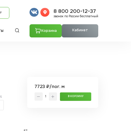
8 800 200-12-37
У
звонок по России бесплатный
Кабинет
Корзина
ТЫ
7723 ₽/пог. м
.5
В КОРЗИНУ
57