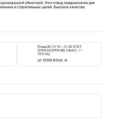
 оцинкованной оболочкой. Этот отвод предназначен для
шленных и строительных целей. Высокое качество
Отвод 90, Ст 10 — Ст 20 (ГОСТ
10704-91/10705-80) 114x4,0 - 1 -
ППУ ОЦ
от 10051 ₽/пог. м