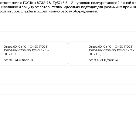
оответствии с ГОСТом 8732-78, Ду57x3,5 - 2 - утеплен полиуретановой пеной с
изоляцию и защиту от потерь тепла. Идеально подходит для различных промы
долгий срок службы и эффективную работу оборудования.
Отвод 90, Ст 10 — Ст 20 (ГОСТ
Отвод 90, Ст 10 — Ст 20 (ГОСТ
10704-91/10705-80) 108x3,5 - 1 -
10704-91/10705-80) 108x3,5 - 2 -
ППУ ПЭ
ППУ ОЦ
от 9064 ₽/пог. м
от 9783 ₽/пог. м