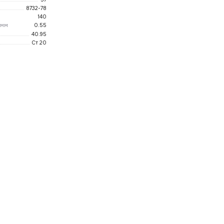
8732-78
140
 мм
0.55
40.95
Ст 20