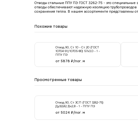
Отводы стальные ППУ ПЭ ГОСТ 3262-75 - это специальные 
отводы обеспечивают надежную изоляцию трубопроводов и
сохранения тепла. В нашем ассортименте представлены от
Похожие товары
Отвод 90, Ст 10 - Ст 20 (ГОСТ
10704-91/10705-80) 57х3,0 - 1 -
ППУ ПЭ
от 5878 ₽/пог. м
Просмотренные товары
Отвод 90, Ст 3СП (ГОСТ 3262-75)
Ду32(42,3)х2,8 - 1 - ППУ ПЭ
от 5024 ₽/пог. м