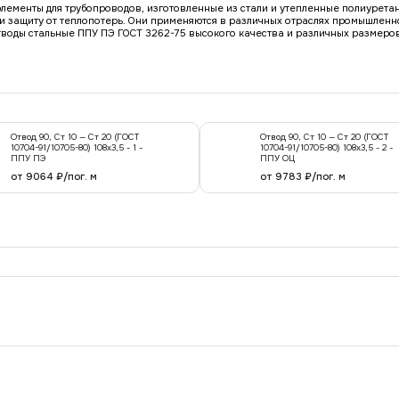
элементы для трубопроводов, изготовленные из стали и утепленные полиурета
 защиту от теплопотерь. Они применяются в различных отраслях промышленн
воды стальные ППУ ПЭ ГОСТ 3262-75 высокого качества и различных размеров
Отвод 90, Ст 10 — Ст 20 (ГОСТ
Отвод 90, Ст 10 — Ст 20 (ГОСТ
10704-91/10705-80) 108x3,5 - 1 -
10704-91/10705-80) 108x3,5 - 2 -
ППУ ПЭ
ППУ ОЦ
от 9064 ₽/пог. м
от 9783 ₽/пог. м