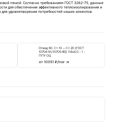
новой пеной. Согласно требованиям ГОСТ 3262-75, данные
ости для обеспечения эффективного теплоизолирования и
 для удовлетворения потребностей наших клиентов.
Отвод 90, Ст 10 — Ст 20 (ГОСТ
10704-91/10705-80) 114x4,0 - 1 -
ППУ ОЦ
от 10051 ₽/пог. м