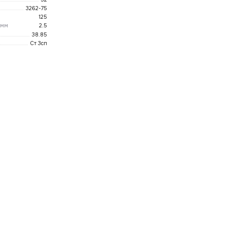
3262-75
125
 мм
2.5
38.85
Ст 3сп