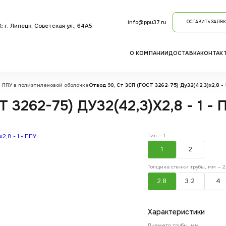
info@ppu37.ru
ОСТАВИТЬ ЗАЯВК
: г. Липецк, Советская ул., 64А5
О КОМПАНИИ
ДОСТАВКА
КОНТАК
 ППУ в полиэтиленовой оболочке
Отвод 90, Ст 3СП (ГОСТ 3262-75) Ду32(42,3)х2,8 - 
 3262-75) ДУ32(42,3)Х2,8 - 1 - 
Тип —
1
1
2
Толщина стенки трубы, мм —
2
2.8
3.2
4
Характеристики
Диаметр трубы, мм