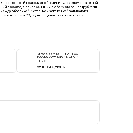
оляции, который позволяет объединить два элемента одной
ный переход с приваренными с обеих сторон патрубками.
 между оболочкой и стальной заготовкой заливаются
го комплекса СОДК для подключения к системе и
Отвод 90, Ст 10 — Ст 20 (ГОСТ
10704-91/10705-80) 114x4,0 - 1 -
ППУ ОЦ
от 10051 ₽/пог. м