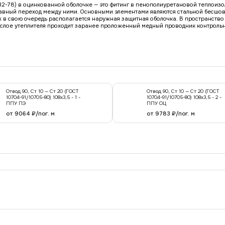
732-78) в оцинкованной оболочке — это фитинг в пенополиуретановой теплоиз
авный переход между ними. Основными элементами являются стальной бесшов
 в свою очередь располагается наружная защитная оболочка. В пространство
слое утеплителя проходит заранее проложенный медный проводник контрольно
Отвод 90, Ст 10 — Ст 20 (ГОСТ
Отвод 90, Ст 10 — Ст 20 (ГОСТ
10704-91/10705-80) 108x3,5 - 1 -
10704-91/10705-80) 108x3,5 - 2 -
ППУ ПЭ
ППУ ОЦ
от 9064 ₽/пог. м
от 9783 ₽/пог. м