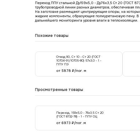
Переход ППУ стальной Ду159х5,0 - Ду76x3,5 Ст 20 (ГОСТ 8
трубопроводной линии разных диаметров, обеспечивая пл
На заготовке размещают центрирующие опоры, на которых
жидкие компоненты, образующие полиуретановую пену. В 
дальнейшего мониторинга уровня влаги в теплоизоляции.
Похожие товары
Отвод 90, Ст 10 - Ст 20 (ГОСТ
10704-91/10705-80) 57х3,0 - 1 -
ППУ ПЭ
от 5878 ₽/пог. м
Просмотренные товары
Переход, 159х5,0 - 76x3,5 Ст 20
(ГОСТ 8732-78) - 1 - ППУ ОЦ
от 6973 ₽/пог. м