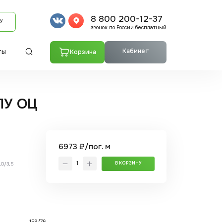
8 800 200-12-37
У
звонок по России бесплатный
Кабинет
Корзина
ТЫ
ППУ ОЦ
6973 ₽/пог. м
,0/3,5
В КОРЗИНУ
159/76