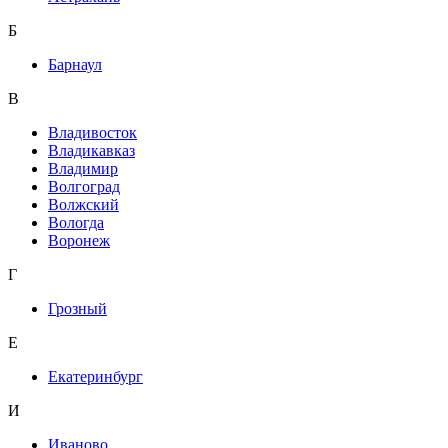
Б
Барнаул
В
Владивосток
Владикавказ
Владимир
Волгоград
Волжский
Вологда
Воронеж
Г
Грозный
Е
Екатеринбург
И
Иваново