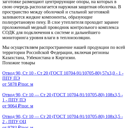
заготовке размещают центрирующие опоры, на которых в
свою очередь располагается наружная защитная оболочка. В
пространство между оболочкой и стальной заготовкой
заливаются жидкие компоненты, образующие
полиуретановую пену. В слое утеплителя проходит заранее
проложенный медный проводник контрольного комплекса
СОДК для подключения к системе и дальнейшего
мониторинга уровня влаги в теплоизоляции.
Мы осуществляем распространение нашей продукции по всей
территории Российской Федерации, включая регионы
Казахстана, Узбекистана и Киргизии.
Похожие товары
Отвод 90, Ст 10 - Ст 20 (ГОСТ 10704-91/10705-80) 57х3,0 - 1 -
ППУ ПЭ
от 5878 ₽/пог. м
Отвод 90, Ст 10 — Ст 20 (ГОСТ 10704-91/10705-80) 108x3,5 -
1 - ППУ ПЭ
от 9064 ₽/пог. м
Отвод 90, Ст 10 — Ст 20 (ГОСТ 10704-91/10705-80) 108x3,5 -
2 - ППУ ОЦ
от 9783 ₽/пог. м