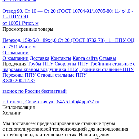
Отвод 90, Ст 10 — Ст 20 (ГОСТ 10704-91/10705-80) 114x4,0 -
1 - ППУ ОЦ
от 10051 ₽/пог. м
Просмотренные товары
Переход, 159х5,0 - 89x4,0 Ст 20 (ГОСТ 8732-78) - 1 - ППУ ОЦ
от 7511 ₽/пог. м
О компании
О компании
Доставка
Контакты
Карта сайта
Отзывы
Продукция
Трубы ППУ
Скорлупы ППУ
Тройники стальные с
шаровым краном воздушника ППУ
Тройники стальные ППУ
Переходы ППУ
Отводы стальные ППУ
8 800 200-12-37
звонок по России бесплатный
г. Липецк, Советская ул., 64А5
info@ppu37.ru
Теплоизоляция
Холдинг
Мы поставляем предизолированные стальные трубы
с пенополиуретановой теплоизоляцией для использования
в трубопроводах и тепловых сетях. Наши изделия