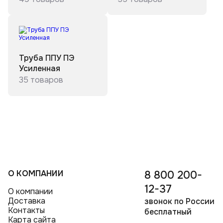
Тройники ППУ в полиэтиленовой оболочке
Отводы стальные ППУ
Переходы ППУ в полиэтиленовой оболочке
Труба ППУ ПЭ
Усиленная
35 товаров
О КОМПАНИИ
8 800 200-
12-37
О компании
Доставка
звонок по России
Контакты
бесплатный
Карта сайта