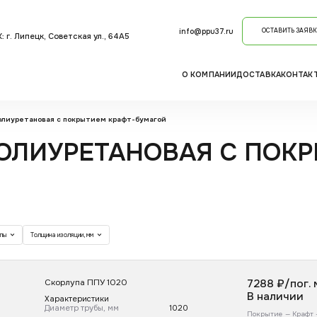
info@ppu37.ru
ОСТАВИТЬ ЗАЯВК
: г. Липецк, Советская ул., 64А5
О КОМПАНИИ
ДОСТАВКА
КОНТАК
олиуретановая с покрытием крафт-бумагой
ОЛИУРЕТАНОВАЯ С ПОКР
упы
Толщина изоляции, мм
Скорлупа ППУ 1020
7288
₽/пог. 
В наличии
Характеристики
Диаметр трубы, мм
1020
Покрытие —
Крафт 