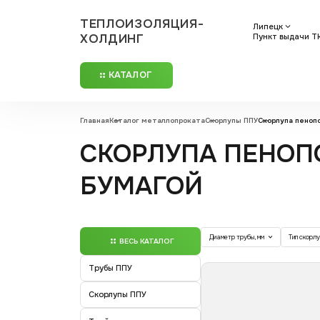
ТЕПЛОИЗОЛЯЦИЯ-
Липецк
ХОЛДИНГ
Пункт выдачи ТК
КАТАЛОГ
Главная
Каталог металлопроката
Скорлупы ППУ
Скорлупа пеноп
СКОРЛУПА ПЕНОП
БУМАГОЙ
Диаметр трубы, мм
Тип скорл
ВЕСЬ КАТАЛОГ
Трубы ППУ
Скорлупы ППУ