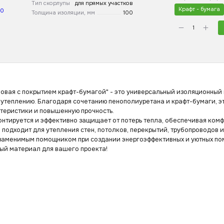
Тип скорлупы
для прямых участков
Крафт - бумага
Толщина изоляции, мм
100
овая с покрытием крафт-бумагой" - это универсальный изоляционный 
 утеплению. Благодаря сочетанию пенополиуретана и крафт-бумаги, 
теристики и повышенную прочность.
онтируется и эффективно защищает от потерь тепла, обеспечивая ко
подходит для утепления стен, потолков, перекрытий, трубопроводов и
заменимым помощником при создании энергоэффективных и уютных пом
ый материал для вашего проекта!