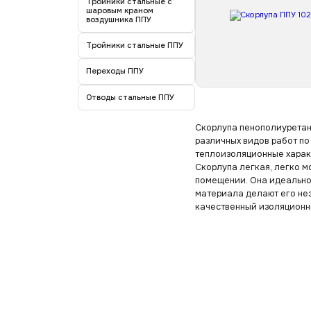
Тройники стальные с
шаровым краном
воздушника ППУ
Тройники стальные ППУ
Переходы ППУ
Отводы стальные ППУ
Скорлупа пенополиуретан
различных видов работ по
теплоизоляционные харак
Скорлупа легкая, легко м
помещении. Она идеально 
материала делают его не
качественный изоляционн