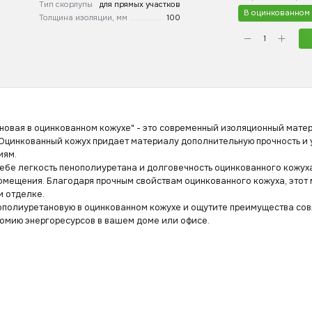
Тип скорлупы
для прямых участков
В оцинкованном
Толщина изоляции, мм
100
новая в оцинкованном кожухе" - это современный изоляционный мат
Оцинкованный кожух придает материалу дополнительную прочность и у
иям.
себе легкость пенополиуретана и долговечность оцинкованного кожух
помещения. Благодаря прочным свойствам оцинкованного кожуха, этот
и отделке.
ополиуретановую в оцинкованном кожухе и ощутите преимущества со
номию энергоресурсов в вашем доме или офисе.