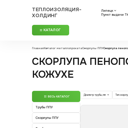
ТЕПЛОИЗОЛЯЦИЯ-
Липецк
ХОЛДИНГ
Пункт выдачи ТК
КАТАЛОГ
Главная
Каталог металлопроката
Скорлупы ППУ
Скорлупа пеноп
СКОРЛУПА ПЕНОП
КОЖУХЕ
Диаметр трубы, мм
Тип скорл
ВЕСЬ КАТАЛОГ
Трубы ППУ
Скорлупы ППУ