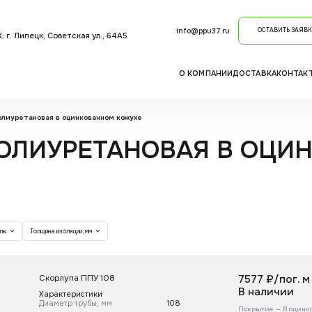
info@ppu37.ru
ОСТАВИТЬ ЗАЯВК
: г. Липецк, Советская ул., 64А5
О КОМПАНИИ
ДОСТАВКА
КОНТАК
олиуретановая в оцинкованном кожухе
ОЛИУРЕТАНОВАЯ В ОЦИ
упы
Толщина изоляции, мм
Скорлупа ППУ 108
7577
₽/пог. м
В наличии
Характеристики
Диаметр трубы, мм
108
Покрытие —
В оцинк