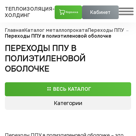
ТЕПЛОИЗОЛЯЦИЯ-
Кабинет
Корзина
ХОЛДИНГ
Главная
Каталог металлопроката
Переходы ППУ
Переходы ППУ в полиэтиленовой оболочке
ПЕРЕХОДЫ ППУ В
ПОЛИЭТИЛЕНОВОЙ
ОБОЛОЧКЕ
ВЕСЬ КАТАЛОГ
Категории
Трубы ППУ
Скорлупы ППУ
Переходы ППУ в полиэтиленовой оболочке – это
Тройники стальные с шаровым краном воздушника ППУ