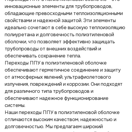
Скорлупа пенополиуретановая в оцинкованном кожухе
Скорлупа пенополиуретановая с покрытием армофол-армиро­ванной алюминиевой фольгой
Скорлупа пенополиуретановая с покрытием крафт-бумагой
Скорлупа пенополиуретановая с покрытием пергамин
Скорлупа пенополиуретановая с покрытием стеклопластиком
Скорлупа пенополиуретановая с покрытием фольгой
инновационные элементы для трубопроводов,
Тройники стальные ППУ
обладающие превосходными теплоизоляционными
Тройники ППУ в оцинкованной оболочке с шаровым краном воздушника
Тройники ППУ в полиэтиленовой оболочке с шаровым краном воздушника
свойствами и надежной защитой. Эти элементы
Переходы ППУ
Тройники ППУ в полиэтиленовой оболочке
идеально сочетают в себе высокую теплоизоляцию
Отводы стальные ППУ
Переходы ППУ в полиэтиленовой оболочке
полиуретана и долговечность полиэтиленовой
оболочки, что позволяет эффективно защищать
трубопроводы от внешних воздействий и
обеспечивать сохранение тепла.
Переходы ППУ в полиэтиленовой оболочке
обеспечивают герметичное соединение и защиту
от атмосферных явлений, ультрафиолетового
излучения, повреждений и коррозии. Они подходят
для различного типа трубопроводов и
обеспечивают надежное функционирование
системы.
Наши переходы ППУ в полиэтиленовой оболочке
отличаются высоким качеством, надежностью и
долговечностью. Мы предлагаем широкий