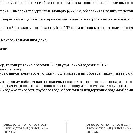
давления с теплоизоляцией из пенополиуретана, применяется в различных отра
тали ОЦ выполняет гидроизоляционную функцию, обеспечивая защиту от механ
 твердых изоляционных материалов заключается в гигроскопичности и долгов
нальной прокладки, тогда как трубы в ППУ с оцинкованным слоем применяются
я на строительной площадке;
виям.
мер, коронирование оболочки ПЭ для улучшенной адгезии с ППУ;
ную оболочку;
нивающимся полимером, который после застывания образует надежный теплои
м греющим кабелем важно правильно рассчитать мощность нагревательного э
вильная мощность может привести к перегреву или промерзанию системы.
ь и надежность работы трубопровода, обеспечивая поддержание заданной тем
Отвод 90, Ст 10 — Ст 20 (ГОСТ
Отвод 90, Ст 10 — Ст 20 (ГОСТ
10704-91/10705-80) 108x3,5 - 1 -
10704-91/10705-80) 108x3,5 - 2 -
ППУ ПЭ
ППУ ОЦ