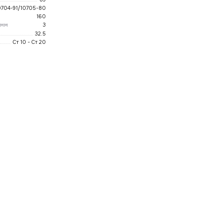
0704-91/10705-80
160
 мм
3
32.5
Ст 10 - Ст 20