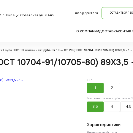
info@ppu37.ru
ОСТАВИТЬ ЗАЯВК
: г. Липецк, Советская ул., 64А5
О КОМПАНИИ
ДОСТАВКА
КОНТАК
ПУ
Труба ППУ ПЭ Усиленная
Труба Ст 10 — Ст 20 (ГОСТ 10704-91/10705-80) 89x3,5 - 1 - 
СТ 10704-91/10705-80) 89X3,5 -
Тип —
1
1
2
Толщина стенки трубы, мм —
3
3.5
4
4.5
Характеристики
Диаметр трубы, мм