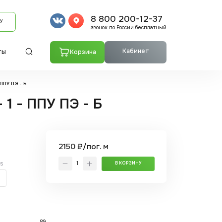
8 800 200-12-37
У
звонок по России бесплатный
Кабинет
Корзина
ТЫ
ППУ ПЭ - Б
 1 - ППУ ПЭ - Б
2150 ₽/пог. м
.5
В КОРЗИНУ
89