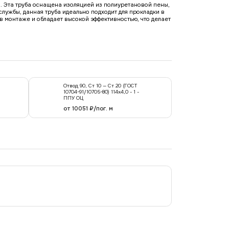
0. Эта труба оснащена изоляцией из полиуретановой пены,
лужбы, данная труба идеально подходит для прокладки в
в монтаже и обладает высокой эффективностью, что делает
Отвод 90, Ст 10 — Ст 20 (ГОСТ
10704-91/10705-80) 114x4,0 - 1 -
ППУ ОЦ
от 10051 ₽/пог. м