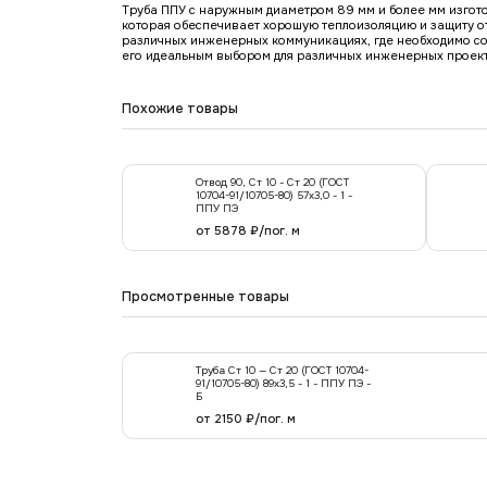
Труба ППУ с наружным диаметром 89 мм и более мм изготов
которая обеспечивает хорошую теплоизоляцию и защиту от
различных инженерных коммуникациях, где необходимо сохр
его идеальным выбором для различных инженерных проект
Похожие товары
Отвод 90, Ст 10 - Ст 20 (ГОСТ
10704-91/10705-80) 57х3,0 - 1 -
ППУ ПЭ
от 5878 ₽/пог. м
Просмотренные товары
Труба Ст 10 — Ст 20 (ГОСТ 10704-
91/10705-80) 89x3,5 - 1 - ППУ ПЭ -
Б
от 2150 ₽/пог. м