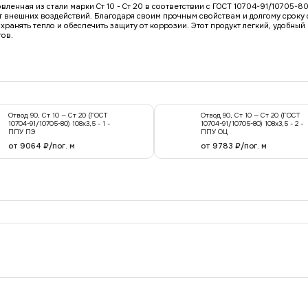
ленная из стали марки Ст 10 - Ст 20 в соответствии с ГОСТ 10704-91/10705-8
 внешних воздействий. Благодаря своим прочным свойствам и долгому сроку с
анять тепло и обеспечить защиту от коррозии. Этот продукт легкий, удобный 
ов.
Отвод 90, Ст 10 — Ст 20 (ГОСТ
Отвод 90, Ст 10 — Ст 20 (ГОСТ
10704-91/10705-80) 108x3,5 - 1 -
10704-91/10705-80) 108x3,5 - 2 -
ППУ ПЭ
ППУ ОЦ
от 9064 ₽/пог. м
от 9783 ₽/пог. м