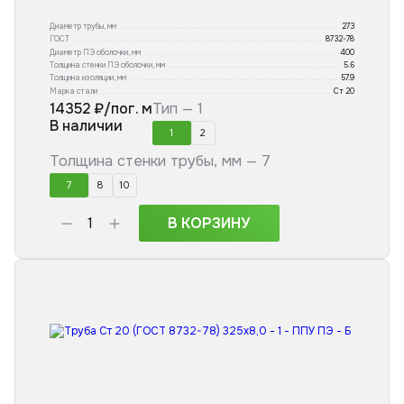
Диаметр трубы, мм
273
ГОСТ
8732-78
Диаметр ПЭ оболочки, мм
400
Толщина стенки ПЭ оболочки, мм
5.6
Толщина изоляции, мм
57.9
Марка стали
Ст 20
14352
₽/пог. м
Тип —
1
В наличии
1
2
Толщина стенки трубы, мм —
7
7
8
10
В КОРЗИНУ