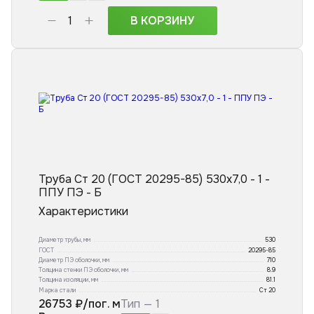
В КОРЗИНУ
Труба Ст 20 (ГОСТ 20295-85) 530x7,0 - 1 -
ППУ ПЭ - Б
Характеристики
Диаметр трубы, мм
530
ГОСТ
20295-85
Диаметр ПЭ оболочки, мм
710
Толщина стенки ПЭ оболочки, мм
8.9
Толщина изоляции, мм
81.1
Марка стали
Ст 20
26753
₽/пог. м
Тип —
1