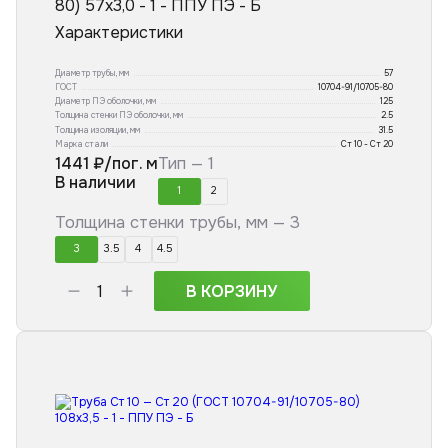
80) 57х3,0 - 1 - ППУ ПЭ - Б
Характеристики
Диаметр трубы, мм
57
ГОСТ
10704-91/10705-80
Диаметр ПЭ оболочки, мм
125
Толщина стенки ПЭ оболочки, мм
2.5
Толщина изоляции, мм
31.5
Марка стали
Ст 10 - Ст 20
1441
₽/пог. м
Тип —
1
В наличии
1
2
Толщина стенки трубы, мм —
3
3
3.5
4
4.5
В КОРЗИНУ