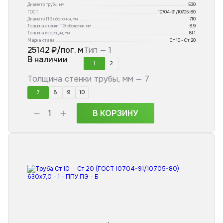
Диаметр трубы, мм
530
ГОСТ
10704-91/10705-80
Диаметр ПЭ оболочки, мм
710
Толщина стенки ПЭ оболочки, мм
8.9
Толщина изоляции, мм
81.1
Марка стали
Ст 10 - Ст 20
25142
₽/пог. м
Тип —
1
В наличии
1
2
Толщина стенки трубы, мм —
7
7
8
9
10
В КОРЗИНУ