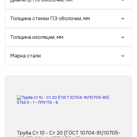
Тройники ППУ в полиэтиленовой оболочке
Отводы стальные ППУ
Переходы ППУ в полиэтиленовой оболочке
Толщина стенки ПЭ оболочки, мм
Толщина изоляции, мм
Марка стали
Труба Ст 10 - Ст 20 (ГОСТ 10704-91/10705-