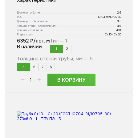
Характеристики
Диаметр трубы, мм
219
ГОСТ
10704-91/10705-80
Диаметр ПЭ оболочки, мм
315
Толщина стенки ПЭ оболочки, мм
4.9
Толщина изоляции, мм
43.1
Марка стали
Ст 10 - Ст 20
6352
₽/пог. м
Тип —
1
В наличии
1
2
Толщина стенки трубы, мм —
5
5
6
7
8
В КОРЗИНУ