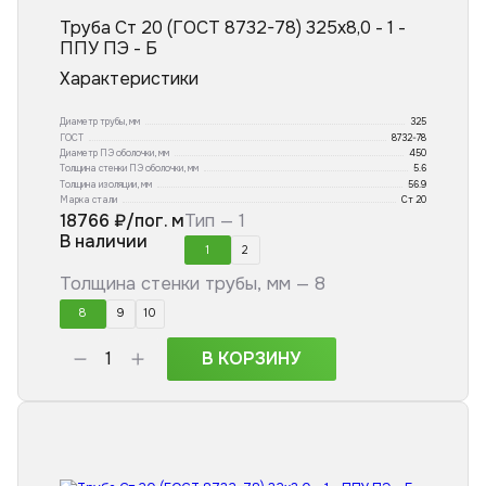
Труба Ст 20 (ГОСТ 8732-78) 325x8,0 - 1 -
ППУ ПЭ - Б
Характеристики
Диаметр трубы, мм
325
ГОСТ
8732-78
Диаметр ПЭ оболочки, мм
450
Толщина стенки ПЭ оболочки, мм
5.6
Толщина изоляции, мм
56.9
Марка стали
Ст 20
18766
₽/пог. м
Тип —
1
В наличии
1
2
Толщина стенки трубы, мм —
8
8
9
10
В КОРЗИНУ