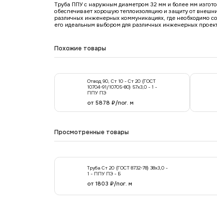
Труба ППУ с наружным диаметром 32 мм и более мм изготов
обеспечивает хорошую теплоизоляцию и защиту от внешних
различных инженерных коммуникациях, где необходимо сохр
его идеальным выбором для различных инженерных проект
Похожие товары
Отвод 90, Ст 10 - Ст 20 (ГОСТ
10704-91/10705-80) 57х3,0 - 1 -
ППУ ПЭ
от 5878 ₽/пог. м
Просмотренные товары
Труба Ст 20 (ГОСТ 8732-78) 38х3,0 -
1 - ППУ ПЭ - Б
от 1803 ₽/пог. м