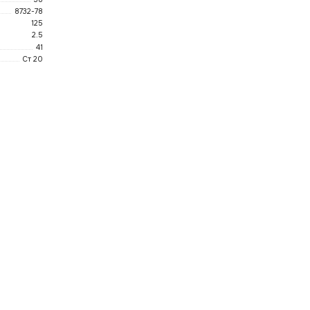
8732-78
125
2.5
41
Ст 20