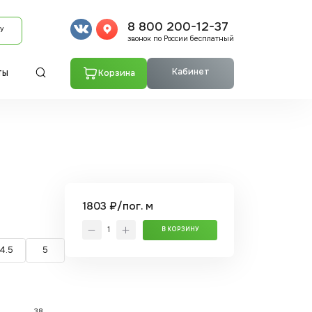
8 800 200-12-37
У
звонок по России бесплатный
Кабинет
Корзина
ТЫ
1803 ₽/пог. м
В КОРЗИНУ
4.5
5
38