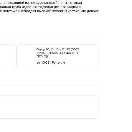
щена изоляцией из полиуретановой пены, которая
анная труба идеально подходит для прокладки в
в монтаже и обладает высокой эффективностью, что делает
Отвод 90, Ст 10 — Ст 20 (ГОСТ
10704-91/10705-80) 114x4,0 - 1 -
ППУ ОЦ
от 10051 ₽/пог. м