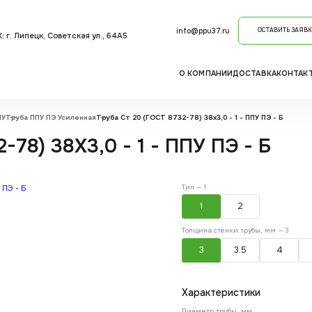
info@ppu37.ru
ОСТАВИТЬ ЗАЯВК
: г. Липецк, Советская ул., 64А5
О КОМПАНИИ
ДОСТАВКА
КОНТАК
ПУ
Труба ППУ ПЭ Усиленная
Труба Ст 20 (ГОСТ 8732-78) 38х3,0 - 1 - ППУ ПЭ - Б
78) 38Х3,0 - 1 - ППУ ПЭ - Б
Тип —
1
1
2
Толщина стенки трубы, мм —
3
3
3.5
4
Характеристики
Диаметр трубы, мм