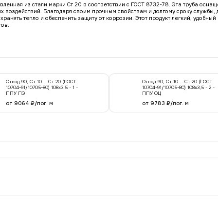
ленная из стали марки Ст 20 в соответствии с ГОСТ 8732-78. Эта труба осна
 воздействий. Благодаря своим прочным свойствам и долгому сроку службы, д
анять тепло и обеспечить защиту от коррозии. Этот продукт легкий, удобный 
ов.
Отвод 90, Ст 10 — Ст 20 (ГОСТ
Отвод 90, Ст 10 — Ст 20 (ГОСТ
10704-91/10705-80) 108x3,5 - 1 -
10704-91/10705-80) 108x3,5 - 2 -
ППУ ПЭ
ППУ ОЦ
от 9064 ₽/пог. м
от 9783 ₽/пог. м