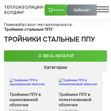
ТЕПЛОИЗОЛЯЦИЯ-
Кабинет
Корзина
ХОЛДИНГ
Главная
Каталог металлопроката
Тройники стальные ППУ
ТРОЙНИКИ СТАЛЬНЫЕ ППУ
ВЕСЬ КАТАЛОГ
Категории
Трубы ППУ
Скорлупы ППУ
Тройники ППУ в
Тройники ППУ в
Тройники стальные с шаровым краном воздушника ППУ
Скорлупа пенополиуретановая в оцинкованном кожухе
Скорлупа пенополиуретановая с покрытием армофол-армиро­ванной алюминиевой фольгой
Скорлупа пенополиуретановая с покрытием крафт-бумагой
Скорлупа пенополиуретановая с покрытием пергамин
Скорлупа пенополиуретановая с покрытием стеклопластиком
Скорлупа пенополиуретановая с покрытием фольгой
оцинкованной
полиэтиленовой
Тройники стальные ППУ
оболочке
оболочке
Тройники ППУ в оцинкованной оболочке с шаровым краном воздушника
Тройники ППУ в полиэтиленовой оболочке с шаровым краном воздушника
1 товаров
1 товаров
Переходы ППУ