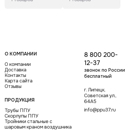
Тройники ППУ в полиэтиленовой оболочке
Отводы стальные ППУ
Переходы ППУ в полиэтиленовой оболочке
О КОМПАНИИ
8 800 200-
12-37
О компании
Доставка
звонок по России
Контакты
бесплатный
Карта сайта
Отзывы
г. Липецк,
Советская ул.,
ПРОДУКЦИЯ
64А5
info@ppu37.ru
Трубы ППУ
Скорлупы ППУ
Тройники стальные с
шаровым краном воздушника