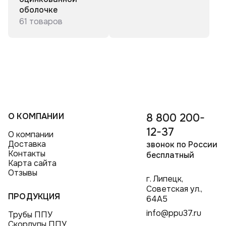
Отводы стальные ППУ
оболочке
Переходы ППУ в полиэтиленовой оболочке
61 товаров
О КОМПАНИИ
8 800 200-
12-37
О компании
Доставка
звонок по России
Контакты
бесплатный
Карта сайта
Отзывы
г. Липецк,
Советская ул.,
ПРОДУКЦИЯ
64А5
info@ppu37.ru
Трубы ППУ
Скорлупы ППУ