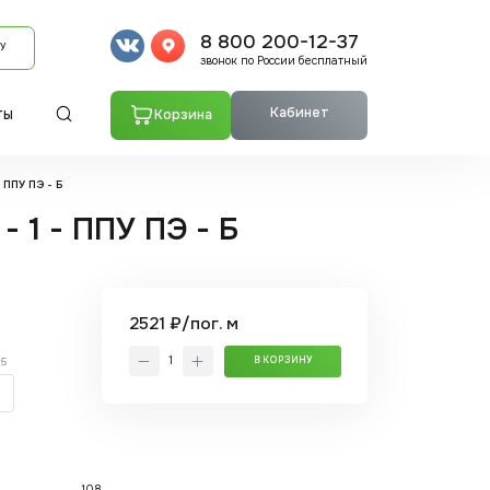
8 800 200-12-37
У
звонок по России бесплатный
Кабинет
Корзина
ТЫ
 ППУ ПЭ - Б
- 1 - ППУ ПЭ - Б
2521 ₽/пог. м
.5
В КОРЗИНУ
108