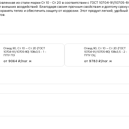
вленная из стали марки Ст 10 - Ст 20 в соответствии с ГОСТ 10704-91/10705-
 внешних воздействий. Благодаря своим прочным свойствам и долгому сроку с
анять тепло и обеспечить защиту от коррозии. Этот продукт легкий, удобный 
ов.
Отвод 90, Ст 10 — Ст 20 (ГОСТ
Отвод 90, Ст 10 — Ст 20 (ГОСТ
10704-91/10705-80) 108x3,5 - 1 -
10704-91/10705-80) 108x3,5 - 2 -
ППУ ПЭ
ППУ ОЦ
от 9064 ₽/пог. м
от 9783 ₽/пог. м