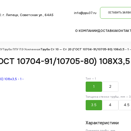
info@ppu37.ru
ОСТАВИТЬ ЗАЯВК
: г. Липецк, Советская ул., 64А5
О КОМПАНИИ
ДОСТАВКА
КОНТАК
ПУ
Труба ППУ ПЭ Усиленная
Труба Ст 10 — Ст 20 (ГОСТ 10704-91/10705-80) 108x3,5 - 1 -
СТ 10704-91/10705-80) 108X3,5 
Тип —
1
1
2
Толщина стенки трубы, мм —
3
3.5
4
4.5
Характеристики
Диаметр трубы, мм