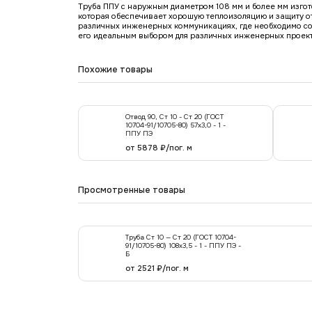
Труба ППУ с наружным диаметром 108 мм и более мм изгото
которая обеспечивает хорошую теплоизоляцию и защиту от
различных инженерных коммуникациях, где необходимо сохр
его идеальным выбором для различных инженерных проект
Похожие товары
Отвод 90, Ст 10 - Ст 20 (ГОСТ
10704-91/10705-80) 57х3,0 - 1 -
ППУ ПЭ
от 5878 ₽/пог. м
Просмотренные товары
Труба Ст 10 — Ст 20 (ГОСТ 10704-
91/10705-80) 108x3,5 - 1 - ППУ ПЭ -
Б
от 2521 ₽/пог. м