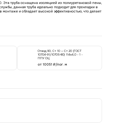
80. Эта труба оснащена изоляцией из полиуретановой пены,
лужбы, данная труба идеально подходит для прокладки в
в монтаже и обладает высокой эффективностью, что делает
Отвод 90, Ст 10 — Ст 20 (ГОСТ
10704-91/10705-80) 114x4,0 - 1 -
ППУ ОЦ
от 10051 ₽/пог. м