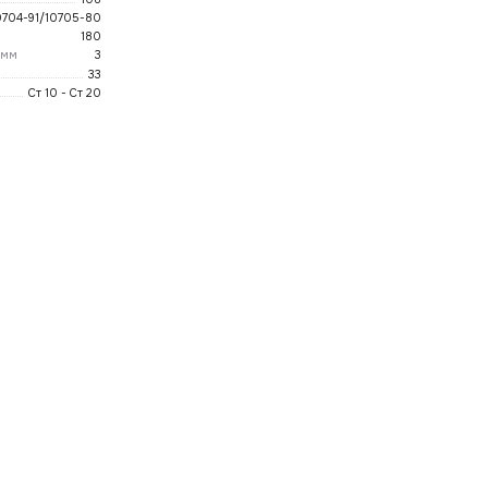
0704-91/10705-80
180
 мм
3
33
Ст 10 - Ст 20